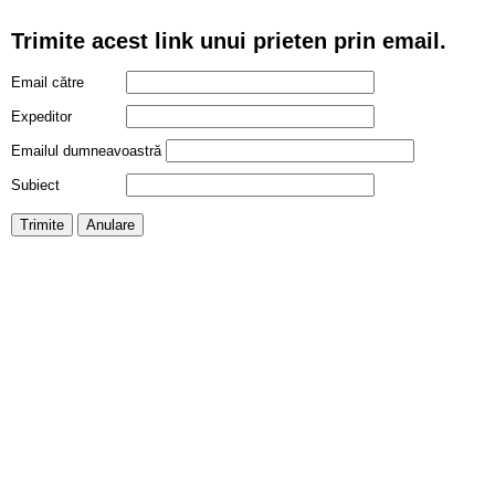
Trimite acest link unui prieten prin email.
Email către
Expeditor
Emailul dumneavoastră
Subiect
Trimite
Anulare