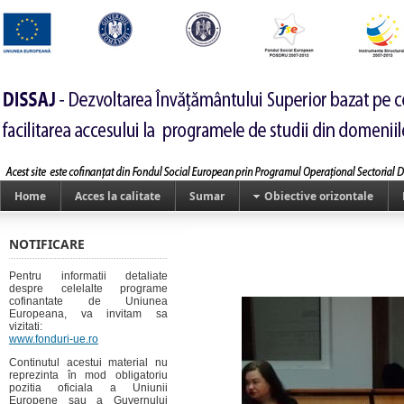
Home
Acces la calitate
Sumar
Obiective orizontale
NOTIFICARE
Pentru informatii detaliate
despre celelalte programe
cofinantate de Uniunea
Europeana, va invitam sa
vizitati:
www.fonduri-ue.ro
Continutul acestui material nu
reprezinta în mod obligatoriu
pozitia oficiala a Uniunii
Europene sau a Guvernului