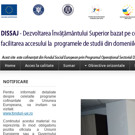
Home
Acces la calitate
Sumar
Obiective orizontale
NOTIFICARE
Pentru informatii detaliate
despre celelalte programe
cofinantate de Uniunea
Europeana, va invitam sa
vizitati:
www.fonduri-ue.ro
Continutul acestui material nu
reprezinta în mod obligatoriu
pozitia oficiala a Uniunii
Europene sau a Guvernului