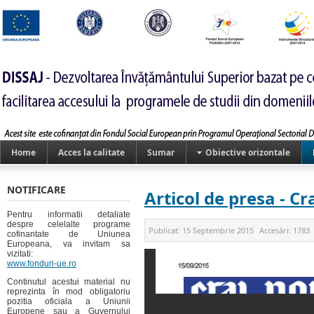
Home
Acces la calitate
Sumar
Obiective orizontale
NOTIFICARE
Articol de presa - C
Pentru informatii detaliate
despre celelalte programe
Publicat:
15 Septembrie 2015
Accesări:
1783
cofinantate de Uniunea
Europeana, va invitam sa
vizitati:
www.fonduri-ue.ro
Continutul acestui material nu
reprezinta în mod obligatoriu
pozitia oficiala a Uniunii
Europene sau a Guvernului