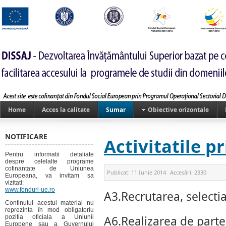
Home
Acces la calitate
Sumar
Obiective orizontale
NOTIFICARE
Activitatile p
Pentru informatii detaliate
despre celelalte programe
cofinantate de Uniunea
Publicat:
11 Iunie 2014
Accesări:
2330
Europeana, va invitam sa
vizitati:
www.fonduri-ue.ro
A3.Recrutarea, selecti
Continutul acestui material nu
reprezinta în mod obligatoriu
pozitia oficiala a Uniunii
A6.Realizarea de parten
Europene sau a Guvernului